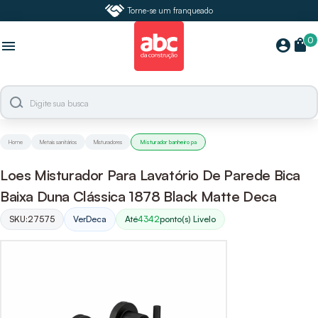
Torne-se um franqueado
0
shopping_bag
account_circle
menu
Home
Metais sanitários
Misturadores
Misturador banheiro pa
Loes Misturador Para Lavatório De Parede Bica
Baixa Duna Clássica 1878 Black Matte Deca
SKU:
27575
Ver
Deca
Até
4342
ponto(s) Livelo