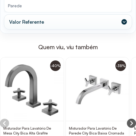
Parede
Valor Referente
Quem viu, viu também
-40%
-38%
Misturador Para Lavatório De
Misturador Para Lavatório De
Mesa City Bica Alta Grafite
Parede City Bica Baixa Cromada