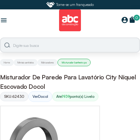
Torne-se um franqueado
0
shopping_bag
account_circle
menu
Home
Metais sanitários
Misturadores
Misturador banheiro pa
Misturador De Parede Para Lavatório City Níquel
Escovado Docol
SKU:
62430
Ver
Docol
Até
1939
ponto(s) Livelo