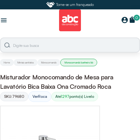
Torne-se um franqueado
0
shopping_bag
account_circle
menu
Home
Metais sanitários
Monocomando
Monocomando banheiro bb
Misturador Monocomando de Mesa para
Lavatório Bica Baixa Ona Cromado Roca
SKU:
79680
Ver
Roca
Até
1297
ponto(s) Livelo