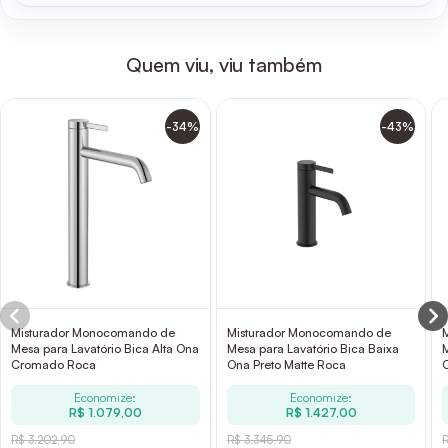
Quem viu, viu também
-34%
-43%
Misturador Monocomando de
Misturador Monocomando de
Mesa para Lavatório Bica Alta Ona
Mesa para Lavatório Bica Baixa
Cromado Roca
Ona Preto Matte Roca
Economize:
Economize:
R$ 1.079,00
R$ 1.427,00
R$ 3.202,90
R$ 3.345,90
R