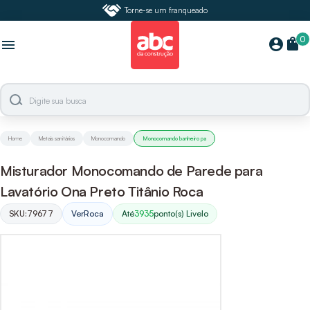
Torne-se um franqueado
0
shopping_bag
account_circle
menu
Home
Metais sanitários
Monocomando
Monocomando banheiro pa
Misturador Monocomando de Parede para
Lavatório Ona Preto Titânio Roca
SKU:
79677
Ver
Roca
Até
3935
ponto(s) Livelo