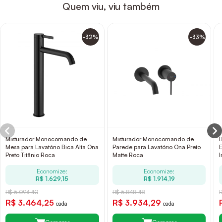
Quem viu, viu também
-32%
-33%
Misturador Monocomando de
Misturador Monocomando de
Mesa para Lavatório Bica Alta Ona
Parede para Lavatório Ona Preto
Preto Titânio Roca
Matte Roca
Economize:
Economize:
R$ 1.629,15
R$ 1.914,19
R$ 5.093,40
R$ 5.848,48
R$ 3.464,25
R$ 3.934,29
cada
cada