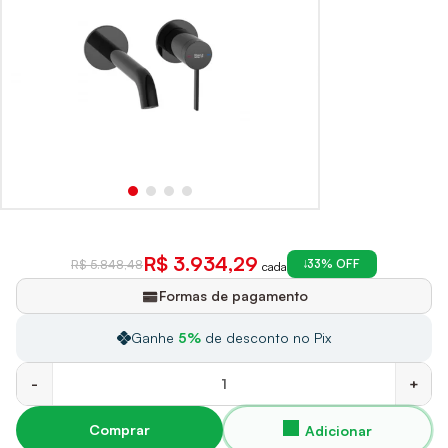
R$ 3.934,29
33% OFF
R$ 5.848,48
cada
Formas de pagamento
Ganhe
5%
de desconto no Pix
-
+
Comprar