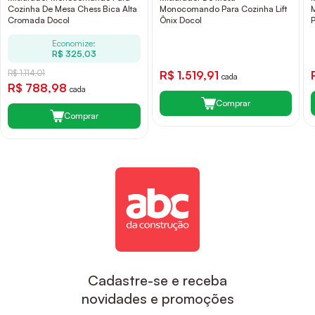
Cozinha De Mesa Chess Bica Alta
Monocomando Para Cozinha Lift
Cromada Docol
Ônix Docol
P
Economize:
R$ 325,03
R$ 1.114,01
R$ 1.519,91
cada
R$ 788,98
cada
Comprar
Comprar
Cadastre-se e receba
novidades e promoções