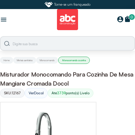
Torne-se um franqueado
0
shopping_bag
account_circle
menu
Home
Metais sanitários
Monocomando
Monocomando cozinha
Misturador Monocomando Para Cozinha De Mesa
Mangiare Cromada Docol
SKU:
12167
Ver
Docol
Até
3739
ponto(s) Livelo