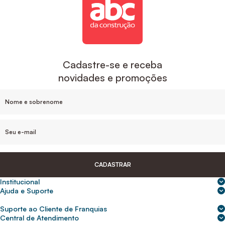
Cadastre-se e receba
novidades e promoções
CADASTRAR
Institucional
Sobre nós
Ajuda e Suporte
Central de Ajuda
Nossas lojas
Suporte ao Cliente de Franquias
Frete e entrega
Para empresas
2ª Via de Boletos - Crédito ABC
Central de Atendimento
Trocas e devoluções