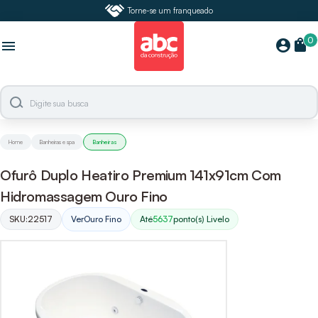
Torne-se um franqueado
0
shopping_bag
account_circle
menu
Home
Banheiras e spa
Banheiras
Ofurô Duplo Heatiro Premium 141x91cm Com
Hidromassagem Ouro Fino
SKU:
22517
Ver
Ouro Fino
Até
5637
ponto(s) Livelo