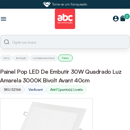
Torne-se um franqueado
0
shopping_bag
account_circle
menu
Home
Iluminação
Luminárias área interna
Painéis
Painel Pop LED De Embutir 30W Quadrado Luz
Amarela 3000K Bivolt Avant 40cm
SKU:
52166
Ver
Avant
Até
92
ponto(s) Livelo