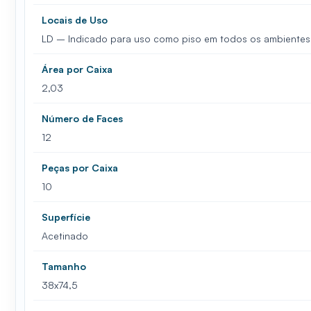
Locais de Uso
LD – Indicado para uso como piso em todos os ambientes r
Área por Caixa
2,03
Número de Faces
12
Peças por Caixa
10
Superfície
Acetinado
Tamanho
38x74,5