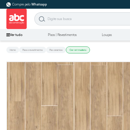
Compre pelo
Whatsapp
Ver tudo
Pisos | Revestimentos
Louças
Home
Pisos e revestimentos
Piso ceramica
Cer ret madeira