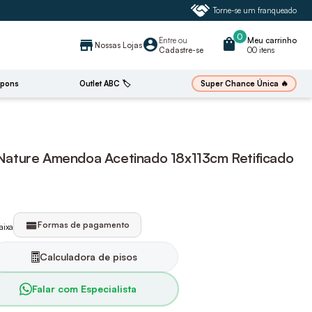
Torne-se um franqueado
0
Entre
ou
shopping_bag
Meu carrinho
account_circle
store
Nossas Lojas
Cadastre-se
00 itens
🔥
Super Chance Única
pons
Outlet ABC 🏷️
ature Amendoa Acetinado 18x113cm Retificado
Formas de pagamento
aixa
Calculadora de pisos
Falar com Especialista