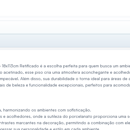
8x113cm Retificado é a escolha perfeita para quem busca um ambie
cetinado, esse piso cria uma atmosfera aconchegante e acolhedora
 impecável. Além disso, sua durabilidade o torna ideal para áreas 
s de beleza e funcionalidade excepcionais, perfeitos para acomoda
a, harmonizando os ambientes com sofisticação.
s e acolhedores, onde a sutileza do porcelanato proporciona uma s
ontrastes marcantes na decoração, permitindo a combinação com ele
ressar sua personalidade e estilo em cada ambiente.