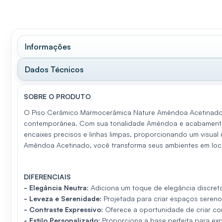
Informações
Dados Técnicos
SOBRE O PRODUTO
O Piso Cerâmico Marmocerâmica Nature Amêndoa Acetinado 1
contemporânea. Com sua tonalidade Amêndoa e acabamento a
encaixes precisos e linhas limpas, proporcionando um visual
Amêndoa Acetinado, você transforma seus ambientes em locai
DIFERENCIAIS
-
Elegância Neutra:
Adiciona um toque de elegância discret
-
Leveza e Serenidade:
Projetada para criar espaços sereno
-
Contraste Expressivo:
Oferece a oportunidade de criar c
-
Estilo Personalizado:
Proporciona a base perfeita para exp