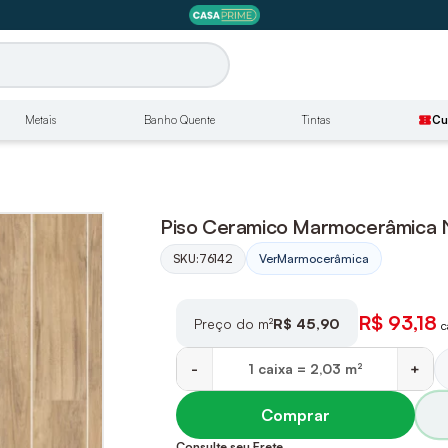
Metais
Banho Quente
Tintas
confirmation_number
Cu
Piso Ceramico Marmocerâmica N
SKU:
76142
Ver
Marmocerâmica
R$ 93,18
Preço do m²
R$ 45,90
c
-
+
Comprar
Consulte seu Frete