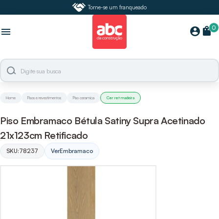
Torne-se um franqueado
0
shopping_bag
account_circle
menu
Home
Pisos e revestimentos
Piso ceramica
Cer ret madeira
Piso Embramaco Bétula Satiny Supra Acetinado
21x123cm Retificado
SKU:
78237
Ver
Embramaco