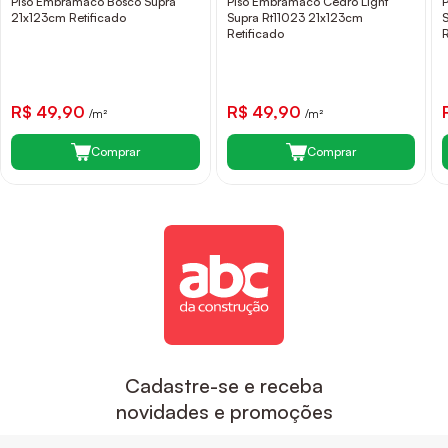
Piso Embramaco Bosco Supra
Piso Embramaco Cedro Light
21x123cm Retificado
Supra Rt11023 21x123cm
Retificado
R$ 49,90
R$ 49,90
/m²
/m²
Comprar
Comprar
Cadastre-se e receba
novidades e promoções