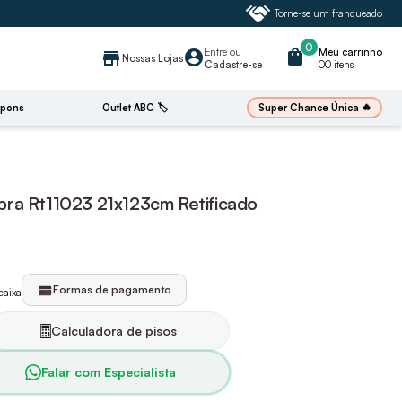
Torne-se um franqueado
0
Entre
ou
shopping_bag
Meu carrinho
account_circle
store
Nossas Lojas
Cadastre-se
00 itens
🔥
Super Chance Única
pons
Outlet ABC 🏷️
ra Rt11023 21x123cm Retificado
Formas de pagamento
caixa
Calculadora de pisos
Falar com Especialista