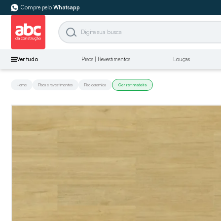
Compre pelo
Whatsapp
Ver tudo
Pisos | Revestimentos
Louças
Home
Pisos e revestimentos
Piso ceramica
Cer ret madeira