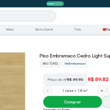
Metais
Banho Quente
Tintas
confirmation_number
Cu
Piso Embramaco Cedro Light Sup
SKU:
72932
Ver
Embramaco
R$ 89,82
Preço do m²
R$ 49,90
-
+
Comprar
Consulte seu Frete