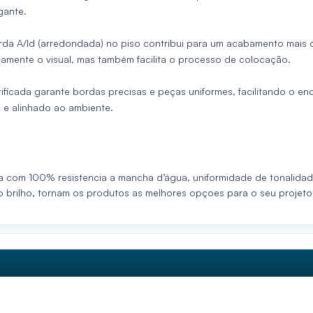
gante.
da A/ld (arredondada) no piso contribui para um acabamento mais d
icamente o visual, mas também facilita o processo de colocação.
tificada garante bordas precisas e peças uniformes, facilitando o enc
 e alinhado ao ambiente.
 com 100% resistencia a mancha d’água, uniformidade de tonalidade
mo brilho, tornam os produtos as melhores opçoes para o seu projeto,