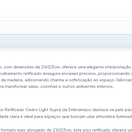
o, com dimensões de 21x123cm, oferece uma elegante interpretação 
 acabamento retificado assegura encaixes precisos, proporcionando 
 da madeira, adicionando charme e sofisticação ao espaço. Fabric
 transformar salas, cozinhas e outros ambientes internos.
iso Retificado Cedro Light Supra da Embramaco destaca-se pelo pa
dade clara é ideal para espaços que buscam uma atmosfera iluminad
formato mais alongado de 21x123cm, este piso retificado oferece u