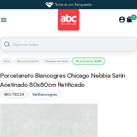
Torne-se um franqueado
0
shopping_bag
account_circle
menu
Home
Pisos e revestimentos
Porcelanato esmaltado
Por esm ret ac - 80x80
Porcelanato Biancogres Chicago Nebbia Satin
Acetinado 80x80cm Retificado
SKU:
78224
Ver
Biancogres