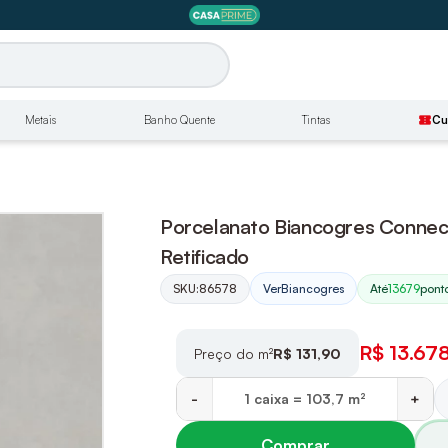
Metais
Banho Quente
Tintas
confirmation_number
Cu
Porcelanato Biancogres Connect
Retificado
SKU:
86578
Até
13679
ponto
Ver
Biancogres
R$ 13.67
Preço do m²
R$ 131,90
-
+
Comprar