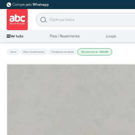
Compre pelo
Whatsapp
Ver tudo
Pisos | Revestimentos
Louças
Home
Pisos e revestimentos
Porcelanato esmaltado
Por esm ret ac - 120x120