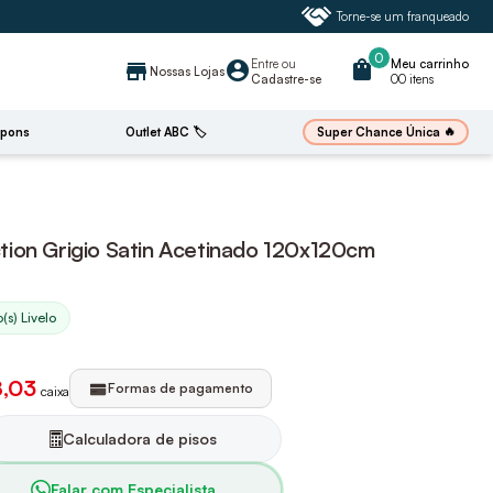
Torne-se um franqueado
0
Entre
ou
shopping_bag
Meu carrinho
account_circle
store
Nossas Lojas
Cadastre-se
00 itens
🔥
Super Chance Única
pons
Outlet ABC 🏷️
ion Grigio Satin Acetinado 120x120cm
(s) Livelo
8,03
Formas de pagamento
caixa
Calculadora de pisos
Falar com Especialista