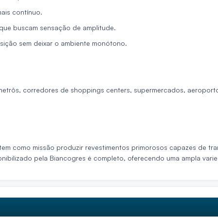
mais contínuo.
 que buscam sensação de amplitude.
osição sem deixar o ambiente monótono.
metrôs, corredores de shoppings centers, supermercados, aeroportos
es tem como missão produzir revestimentos primorosos capazes de 
sponibilizado pela Biancogres é completo, oferecendo uma ampla va