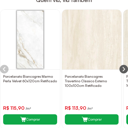
Porcelanato Biancogres Marmo
Porcelanato Biancogres
Perla Velvet 60x120cm Retificado
Travertino Clássico Externo
T
100x100cm Retificado
R$ 115,90
R$ 113,90
/m²
/m²
Comprar
Comprar