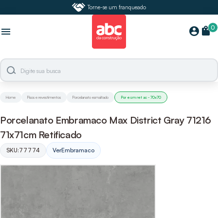
Torne-se um franqueado
0
shopping_bag
account_circle
menu
Home
Pisos e revestimentos
Porcelanato esmaltado
Por esm ret ac - 70x70
Porcelanato Embramaco Max District Gray 71216
71x71cm Retificado
SKU:
77774
Ver
Embramaco