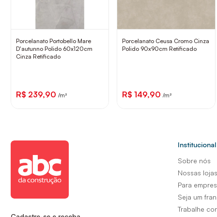
Porcelanato Portobello Mare
Porcelanato Ceusa Cromo Cinza
D'autunno Polido 60x120cm
Polido 90x90cm Retificado
Cinza Retificado
R$ 239,90
R$ 149,90
/m²
/m²
Institucional
Sobre nós
Nossas loja
Para empre
Seja um fra
Trabalhe co
Cadastre-se e receba