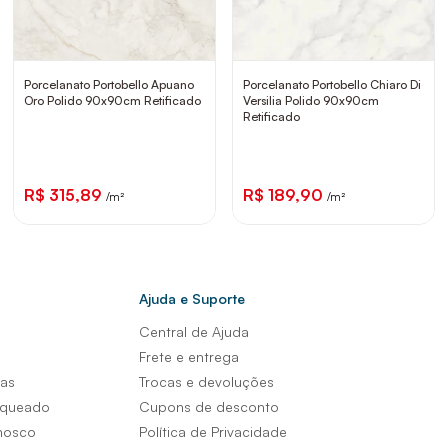
Porcelanato Portobello Apuano
Porcelanato Portobello Chiaro Di
Oro Polido 90x90cm Retificado
Versilia Polido 90x90cm
Retificado
R$ 315,89
R$ 189,90
/m²
/m²
Ajuda e Suporte
Central de Ajuda
s
Frete e entrega
sas
Trocas e devoluções
nqueado
Cupons de desconto
nosco
Política de Privacidade