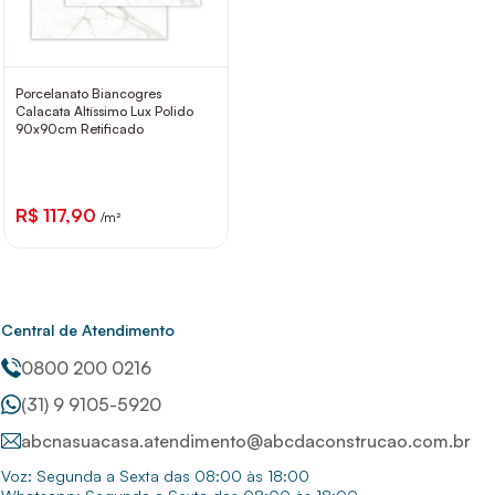
Porcelanato Biancogres
Calacata Altíssimo Lux Polido
90x90cm Retificado
R$ 117,90
/m²
Central de Atendimento
0800 200 0216
(31) 9 9105-5920
abcnasuacasa.atendimento@abcdaconstrucao.com.br
Voz: Segunda a Sexta das 08:00 às 18:00