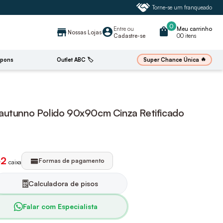
Torne-se um franqueado
0
Entre
ou
shopping_bag
Meu carrinho
account_circle
store
Nossas Lojas
Cadastre-se
00 itens
🔥
Super Chance Única
pons
Outlet ABC 🏷️
autunno Polido 90x90cm Cinza Retificado
52
Formas de pagamento
caixa
Calculadora de pisos
Falar com Especialista