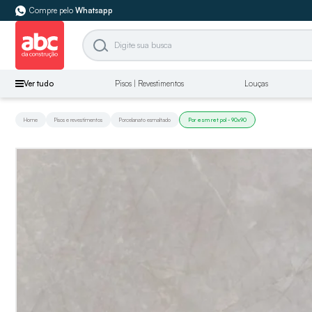
Compre pelo
Whatsapp
Ver tudo
Pisos | Revestimentos
Louças
Home
Pisos e revestimentos
Porcelanato esmaltado
Por esm ret pol - 90x90