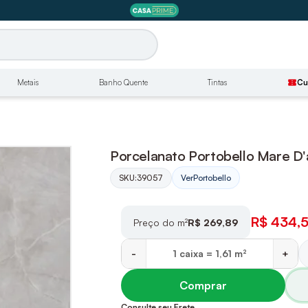
Metais
Banho Quente
Tintas
confirmation_number
Cu
Porcelanato Portobello Mare D'
SKU:
39057
Ver
Portobello
R$ 434,
Preço do m²
R$ 269,89
-
+
Comprar
Consulte seu Frete