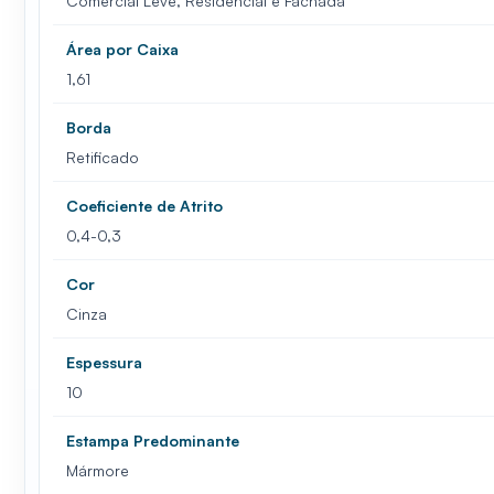
Comercial Leve, Residencial e Fachada
Área por Caixa
1,61
Borda
Retificado
Coeficiente de Atrito
0,4-0,3
Cor
Cinza
Espessura
10
Estampa Predominante
Mármore