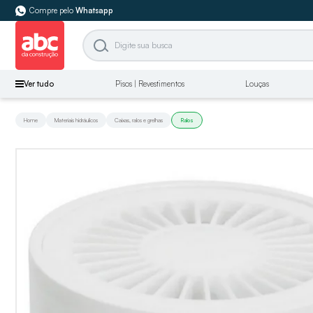
Compre pelo
Whatsapp
Ver tudo
Pisos | Revestimentos
Louças
Home
Materiais hidráulicos
Caixas, ralos e grelhas
Ralos