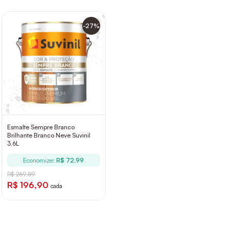
-27%
Esmalte Sempre Branco
Brilhante Branco Neve Suvinil
3,6L
Economize:
R$ 72,99
R$ 269,89
R$ 196,90
cada