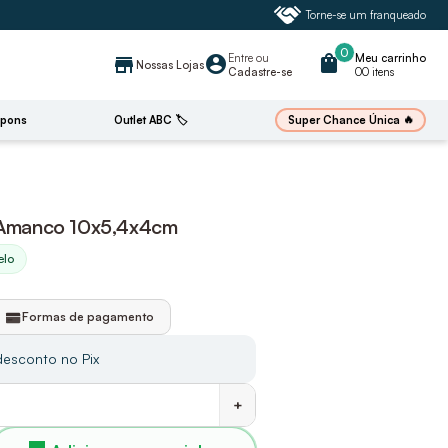
Torne-se um franqueado
0
Entre
ou
shopping_bag
Meu carrinho
account_circle
store
Nossas Lojas
Cadastre-se
00 itens
🔥
Super Chance Única
pons
Outlet ABC 🏷️
o Amanco 10x5,4x4cm
elo
Formas de pagamento
esconto no Pix
+