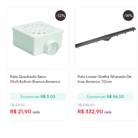
-12%
-14%
Ralo Quadrado Seco
Ralo Linear Grelha Sifonado De
10x5,4x4cm Branco Amanco
Inox Amanco 70cm
Economize:
R$ 3,00
Economize:
R$ 56,00
R$ 24,90
R$ 388,90
R$ 21,90
R$ 332,90
cada
cada