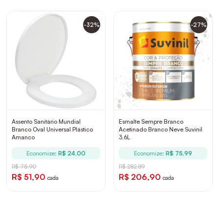
-32%
-27%
Assento Sanitário Mundial
Esmalte Sempre Branco
Branco Oval Universal Plástico
Acetinado Branco Neve Suvinil
Amanco
3,6L
Economize:
R$ 24,00
Economize:
R$ 75,99
R$ 75,90
R$ 282,89
R$ 51,90
R$ 206,90
cada
cada