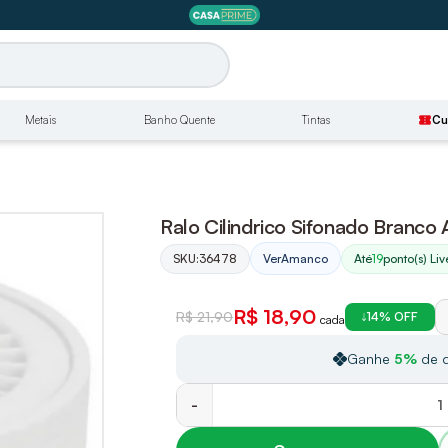
Metais
Banho Quente
Tintas
confirmation_number
Cu
Ralo Cilindrico Sifonado Branc
SKU:
36478
Até
19
ponto(s) Liv
Ver
Amanco
R$ 18,90
R$ 21,90
14% OFF
cada
Ganhe
5%
de d
-