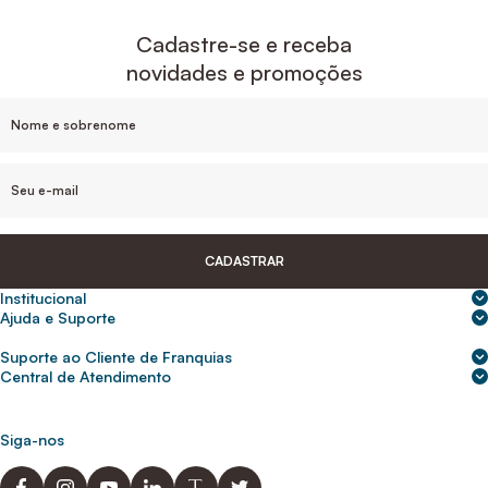
Cadastre-se e receba
novidades e promoções
CADASTRAR
Institucional
Sobre nós
Ajuda e Suporte
Central de Ajuda
Nossas lojas
Suporte ao Cliente de Franquias
Frete e entrega
Para empresas
2ª Via de Boletos - Crédito ABC
Central de Atendimento
Trocas e devoluções
0800 200 0216
Seja um franqueado
Portal de solicitação do titular
Cupons de desconto
Trabalhe conosco
(31) 9 9105-5920
Siga-nos
Política de Privacidade
abcnasuacasa.atendimento@abcdaconstrucao.com.br
Privacidade e segurança