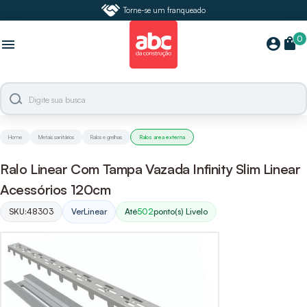
Torne-se um franqueado
0
shopping_bag
account_circle
menu
Home
Metais sanitários
Ralos e grelhas
Ralos area externa
Ralo Linear Com Tampa Vazada Infinity Slim Linear
Acessórios 120cm
SKU:
48303
Ver
Linear
Até
502
ponto(s) Livelo