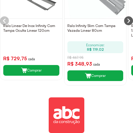
Ralo Linear De Inox Infinity Com
Ralo Infinity Slim Com Tampa
R
Tampa Oculta Linear 120cm
Vazada Linear 80cm
L
Economize:
R$ 119,02
R$ 729,75
R$ 467,95
cada
R$ 348,93
cada
Comprar
Comprar