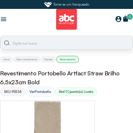
Torne-se um franqueado
0
shopping_bag
account_circle
menu
Home
Pisos e revestimentos
Fachada
Revestimento
Revestimento Portobello Artfact Straw Brilho
6,5x23cm Bold
SKU:
91834
Ver
Portobello
Até
192
ponto(s) Livelo