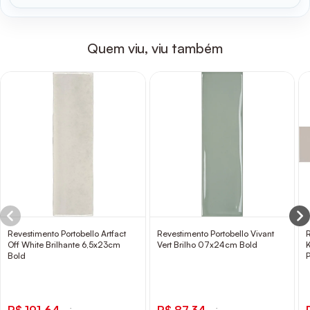
Quem viu, viu também
Revestimento Portobello Artfact
Revestimento Portobello Vivant
Off White Brilhante 6,5x23cm
Vert Brilho 07x24cm Bold
Bold
P
R$ 191,64
R$ 87,34