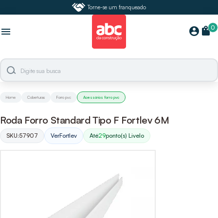
Torne-se um franqueado
0
shopping_bag
account_circle
menu
Home
Coberturas
Forro pvc
Acessórios forro pvc
Roda Forro Standard Tipo F Fortlev 6M
SKU:
57907
Ver
Fortlev
Até
29
ponto(s) Livelo