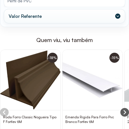
Perfil de PVC
Valor Referente
Quem viu, viu também
-18%
-15%
Roda Forro Classic Nogueira Tipo
Emenda Rígida Para Forro Pvc
F
F Fortlev 6M
Branco Fortlev 6M