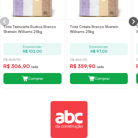
Tinta Texturarte Rustica Branco
Tinta Creata Branco Sherwin
T
Sherwin Williams 25kg
Williams 25kg
Economize:
Economize:
R$ 102,00
R$ 97,00
R$ 408,90
R$ 456,90
R$ 306,90
R$ 359,90
cada
cada
Comprar
Comprar