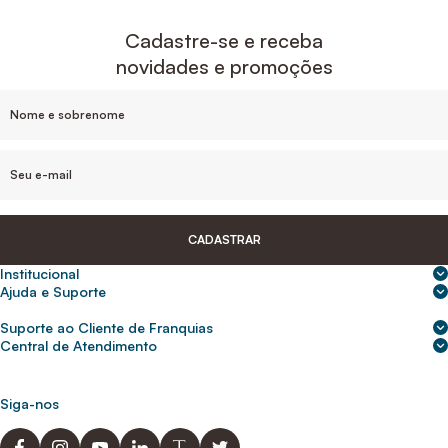
Cadastre-se e receba
novidades e promoções
CADASTRAR
Institucional
Sobre nós
Ajuda e Suporte
Central de Ajuda
Nossas lojas
Suporte ao Cliente de Franquias
Frete e entrega
Para empresas
2ª Via de Boletos - Crédito ABC
Central de Atendimento
Trocas e devoluções
0800 200 0216
Seja um franqueado
Portal de solicitação do titular
Cupons de desconto
Trabalhe conosco
(31) 9 9105-5920
Siga-nos
Política de Privacidade
abcnasuacasa.atendimento@abcdaconstrucao.com.br
Privacidade e segurança