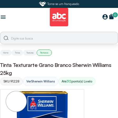
Torne-se um franqueado
0
shopping_bag
account_circle
menu
Home
Tintas
Texturas
Texturas
Tinta Texturarte Grano Branco Sherwin Williams
25kg
SKU:
91228
Ver
Sherwin Willians
Até
312
ponto(s) Livelo