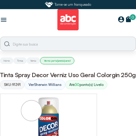
Torne-se um franqueado
0
shopping_bag
account_circle
menu
Home
Tintas
Verniz
Verniz porta/janela/pared
Tinta Spray Decor Verniz Uso Geral Colorgin 250g
SKU:
91391
Ver
Sherwin Willians
Até
30
ponto(s) Livelo