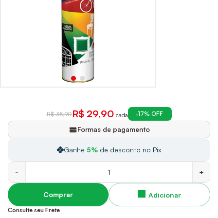
R$ 29,90
17% OFF
R$ 35,90
cada
Formas de pagamento
Ganhe
5%
de desconto no Pix
-
+
Comprar
Consulte seu Frete