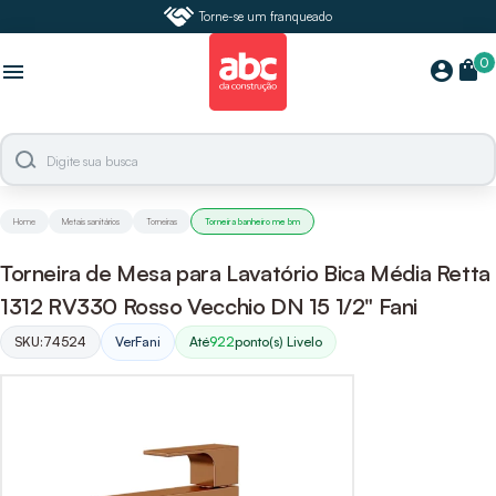
Torne-se um franqueado
0
shopping_bag
account_circle
menu
Home
Metais sanitários
Torneiras
Torneira banheiro me bm
Torneira de Mesa para Lavatório Bica Média Retta
1312 RV330 Rosso Vecchio DN 15 1/2" Fani
SKU:
74524
Ver
Fani
Até
922
ponto(s) Livelo