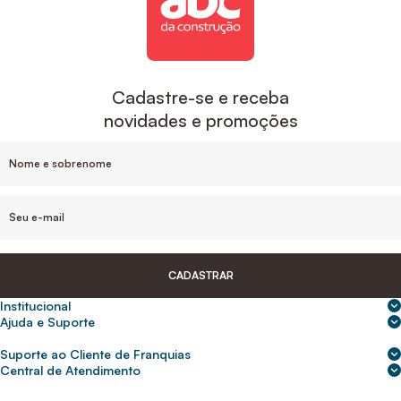
Cadastre-se e receba
novidades e promoções
CADASTRAR
Institucional
Sobre nós
Ajuda e Suporte
Central de Ajuda
Nossas lojas
Suporte ao Cliente de Franquias
Frete e entrega
Para empresas
2ª Via de Boletos - Crédito ABC
Central de Atendimento
Trocas e devoluções
0800 200 0216
Seja um franqueado
Portal de solicitação do titular