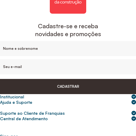
Cadastre-se e receba
novidades e promoções
CADASTRAR
Institucional
Sobre nós
Ajuda e Suporte
Central de Ajuda
Nossas lojas
Suporte ao Cliente de Franquias
Frete e entrega
Para empresas
2ª Via de Boletos - Crédito ABC
Central de Atendimento
Trocas e devoluções
0800 200 0216
Seja um franqueado
Portal de solicitação do titular
Cupons de desconto
Trabalhe conosco
(31) 9 9105-5920