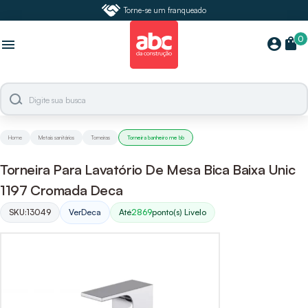
Torne-se um franqueado
0
shopping_bag
account_circle
menu
Home
Metais sanitários
Torneiras
Torneira banheiro me bb
Torneira Para Lavatório De Mesa Bica Baixa Unic
1197 Cromada Deca
SKU:
13049
Ver
Deca
Até
2869
ponto(s) Livelo