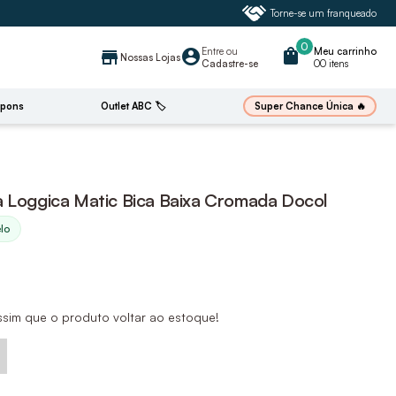
Torne-se um franqueado
0
Entre
ou
shopping_bag
Meu carrinho
account_circle
store
Nossas Lojas
Cadastre-se
00 itens
🔥
Super Chance Única
pons
Outlet ABC 🏷️
a Loggica Matic Bica Baixa Cromada Docol
elo
ssim que o produto voltar ao estoque!