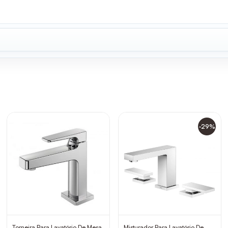
-29%
Torneira Para Lavatório De Mesa
Misturador Para Lavatório De