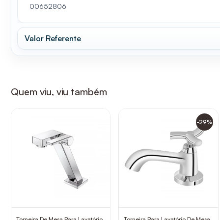
00652806
Valor Referente
Quem viu, viu também
-29%
Torneira De Mesa Para Lavatório
Torneira Para Lavatório De Mesa