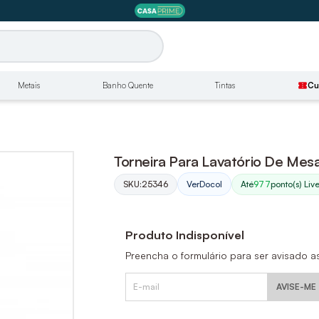
Metais
Banho Quente
Tintas
confirmation_number
Cu
Torneira Para Lavatório De Mes
SKU:
25346
Até
977
ponto(s) Liv
Ver
Docol
Produto Indisponível
Preencha o formulário para ser avisado a
AVISE-ME