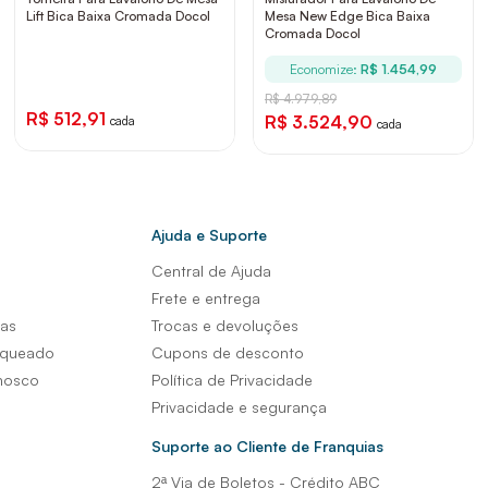
Lift Bica Baixa Cromada Docol
Mesa New Edge Bica Baixa
Cromada Docol
Economize:
R$ 1.454,99
R$ 4.979,89
R$ 512,91
R$ 3.524,90
cada
cada
Ajuda e Suporte
Central de Ajuda
s
Frete e entrega
sas
Trocas e devoluções
nqueado
Cupons de desconto
nosco
Política de Privacidade
Privacidade e segurança
Suporte ao Cliente de Franquias
2ª Via de Boletos - Crédito ABC