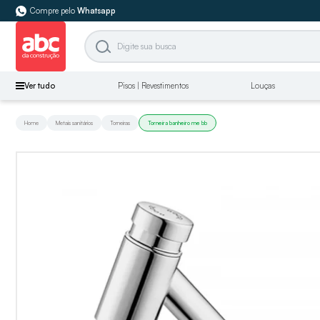
Compre pelo
Whatsapp
Ver tudo
Pisos | Revestimentos
Louças
Home
Metais sanitários
Torneiras
Torneira banheiro me bb