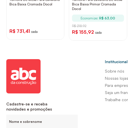
Bica Baixa Cromada Docol
Bica Baixa Primor Cromada
Docol
Economize:
R$ 63,00
R$ 218,92
R$ 731,41
R$ 155,92
cada
cada
Institucional
Sobre nós
Nossas loja
Para empre
Seja um fra
Trabalhe co
Cadastre-se e receba
novidades e promoções