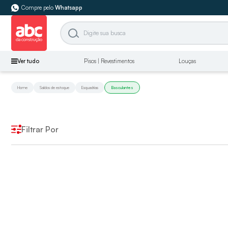
Compre pelo
Whatsapp
Ver tudo
Pisos | Revestimentos
Louças
Home
Saldos de estoque
Esquadrias
Basculantes
Filtrar Por