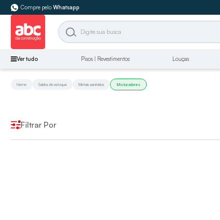
Compre pelo
Whatsapp
Ver tudo
Pisos | Revestimentos
Louças
Home
Saldos de estoque
Metais sanitários
Misturadores
Filtrar Por