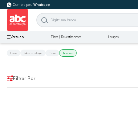
Compre pelo
Whatsapp
Ver tudo
Pisos | Revestimentos
Louças
Home
Saldos de estoque
Tintas
Massas
Filtrar Por