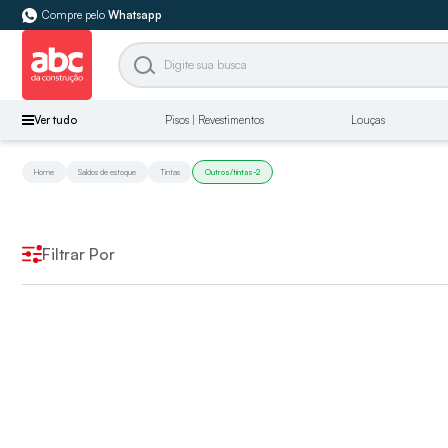
Compre pelo
Whatsapp
Ver tudo
Pisos | Revestimentos
Louças
Home
Saldos de estoque
Tintas
Outros/tintas-2
Filtrar Por