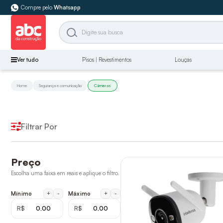
Compre pelo
Whatsapp
Ver tudo
Pisos | Revestimentos
Louças
Home
Segurança e comunicação
Câmeras
Filtrar Por
Preço
Escolha uma faixa em reais e aplique o filtro.
+
-
+
-
Mínimo
Máximo
R$
R$