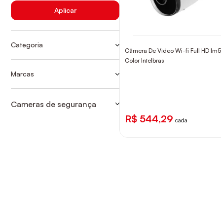
Aplicar
Categoria
Câmera De Vídeo Wi-fi Full HD Im5 
CÂMERAS
Color Intelbras
CÂMERAS E SEGURANÇA
Marcas
INTELBRAS
SIMPLES
Cameras de segurança
SIMPLES
R$ 544,29
cada