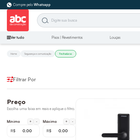
Compre pelo
Whatsapp
Ver tudo
Pisos | Revestimentos
Louças
Home
Segurança e comunicação
Fechaduras
Filtrar Por
Preço
Escolha uma faixa em reais e aplique o filtro.
+
-
+
-
Mínimo
Máximo
R$
R$