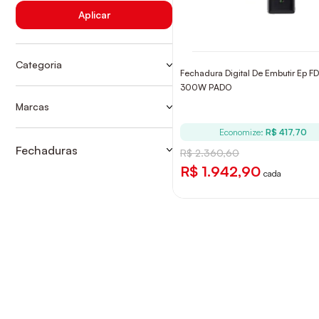
Aplicar
Categoria
Fechadura Digital De Embutir Ep F
DIGITAIS
300W PADO
FECHADURAS INTELIGENTES
Marcas
PADO
Economize:
R$ 417,70
Fechaduras
R$ 2.360,60
DIGITAIS
R$ 1.942,90
cada