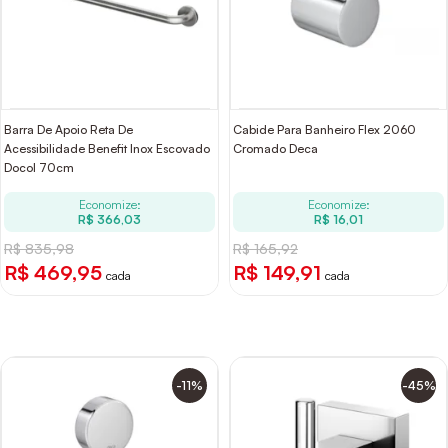
Barra De Apoio Reta De
Cabide Para Banheiro Flex 2060
Acessibilidade Benefit Inox Escovado
Cromado Deca
Docol 70cm
Economize:
Economize:
R$ 366,03
R$ 16,01
R$ 835,98
R$ 165,92
R$ 469,95
R$ 149,91
cada
cada
-11%
-45%