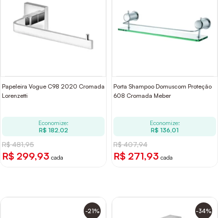
Papeleira Vogue C98 2020 Cromada
Porta Shampoo Domuscom Proteção
Lorenzetti
608 Cromada Meber
Economize:
Economize:
R$ 182,02
R$ 136,01
R$ 481,95
R$ 407,94
R$ 299,93
R$ 271,93
cada
cada
-21%
-34%