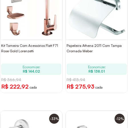
Kit Torneira Com Acessórios Flatt F71
Papeleira Athena 2011 Com Tampa
Rose Gold Lorenzetti
Cromada Meber
Economize:
Economize:
R$ 144,02
R$ 138,01
R$ 366,94
R$ 413,94
R$ 222,92
R$ 275,93
cada
cada
-33%
-12%