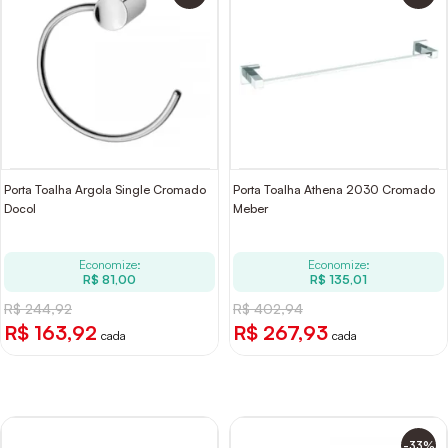
Porta Toalha Argola Single Cromado
Porta Toalha Athena 2030 Cromado
Docol
Meber
Economize:
Economize:
R$ 81,00
R$ 135,01
R$ 244,92
R$ 402,94
R$ 163,92
R$ 267,93
cada
cada
-33%