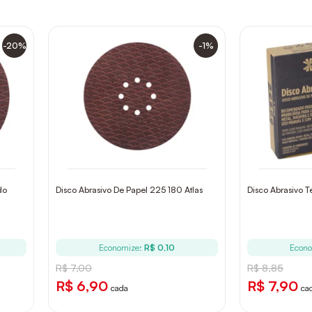
-20%
-1%
do
Disco Abrasivo De Papel 225 180 Atlas
Disco Abrasivo T
Economize:
R$ 0,10
Econo
R$ 7,00
R$ 8,85
R$ 6,90
R$ 7,90
cada
ca