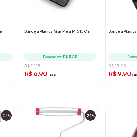
as
Bandeja Plastica Atlas Preta 1415 15 Cm
Bandeja Plastica
Economize:
R$ 3,25
Econo
R$ 10,15
R$ 13,95
R$ 6,90
R$ 9,90
cada
ca
-23%
-26%