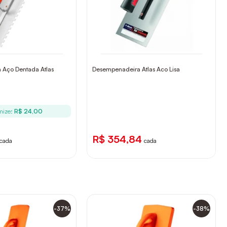
 Aço Dentada Atlas
Desempenadeira Atlas Aco Lisa
mize:
R$ 24,00
R$ 354,84
cada
cada
-37%
-38%