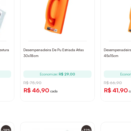
extura
Desempenadeira De Pu Estriada Atlas
Desempenadeira 
30x18cm
45x15cm
Economize:
R$ 29,00
Econo
R$ 75,90
R$ 66,90
R$ 46,90
R$ 41,90
cada
c
-38%
-32%