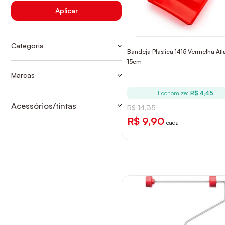
Aplicar
Categoria
Bandeja Plástica 1415 Vermelha Atl
ACESSÓRIOS PARA PINTURA
15cm
ACESSORIOS/TINTAS
Marcas
CORTAG
Economize:
R$ 4,45
DACAPO
Acessórios/tintas
R$ 14,35
PINCEIS ATLAS
ACESSORIOS/TINTAS
R$ 9,90
cada
SALVABRAS