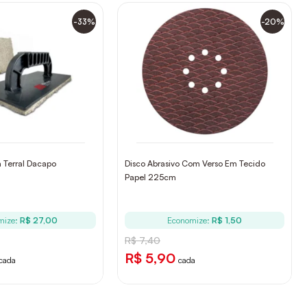
-33%
-20%
 Terral Dacapo
Disco Abrasivo Com Verso Em Tecido
Papel 225cm
mize:
R$ 27,00
Economize:
R$ 1,50
R$ 7,40
R$ 5,90
cada
cada