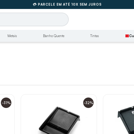
🚚
FRETE GRÁTIS SUL E SUDESTE
💳 PARCELE EM ATÉ 10X SEM JUROS
🚚
FRETE GRÁTIS SUL E SUDESTE
Metais
Banho Quente
Tintas
confirmation_number
Cu
-31%
-32%