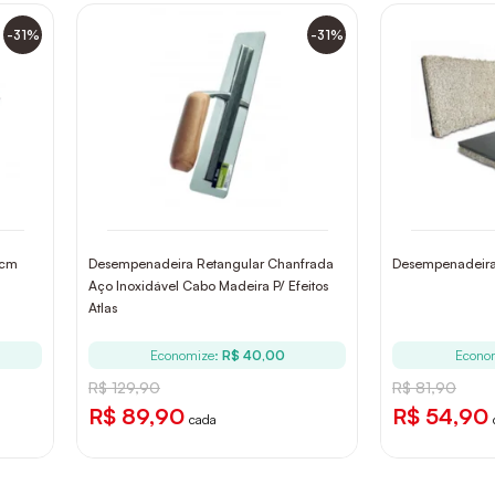
-31%
-31%
0cm
Desempenadeira Retangular Chanfrada
Desempenadeira
Aço Inoxidável Cabo Madeira P/ Efeitos
Atlas
Economize:
R$ 40,00
Econo
R$ 129,90
R$ 81,90
R$ 89,90
R$ 54,90
cada