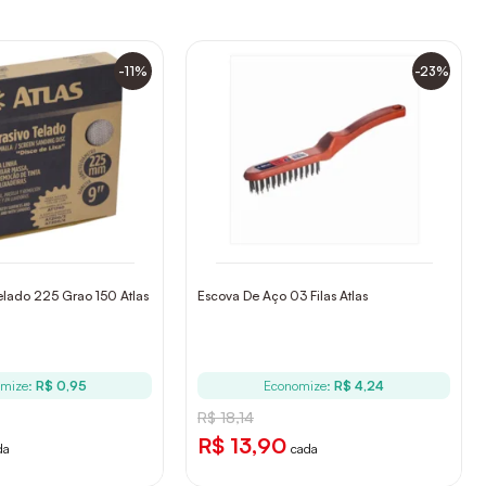
-11%
-23%
elado 225 Grao 150 Atlas
Escova De Aço 03 Filas Atlas
mize:
R$ 0,95
Economize:
R$ 4,24
R$ 18,14
R$ 13,90
da
cada