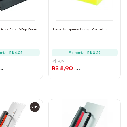
 Atlas Preta 1523p 23cm
Bloco De Espuma Cortag 23x13x8cm
mize:
R$ 4,05
Economize:
R$ 0,29
R$ 9,19
R$ 8,90
da
cada
-28%