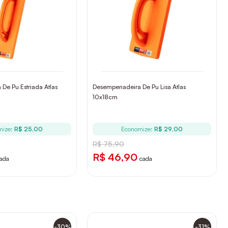
De Pu Estriada Atlas
Desempenadeira De Pu Lisa Atlas
10x18cm
mize:
R$ 25,00
Economize:
R$ 29,00
R$ 75,90
R$ 46,90
ada
cada
-30%
-31%