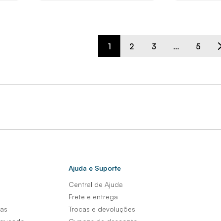
1
2
3
...
5
Ajuda e Suporte
Central de Ajuda
s
Frete e entrega
sas
Trocas e devoluções