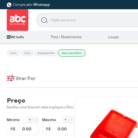
Compre pelo
Whatsapp
Ver tudo
Pisos | Revestimentos
Louças
Home
Tintas
Acessórios/tintas
Acessorios/tintas
Filtrar Por
Preço
Escolha uma faixa em reais e aplique o filtro.
+
-
+
-
Mínimo
Máximo
R$
R$