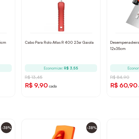
23cm
Cabo Para Rolo Atlas R 400 23sr Gaiola
Desempenadeira
12x35cm
Economize:
R$ 3,55
Econo
R$ 13,45
R$ 84,90
R$ 9,90
R$ 60,90
cada
-38%
-38%