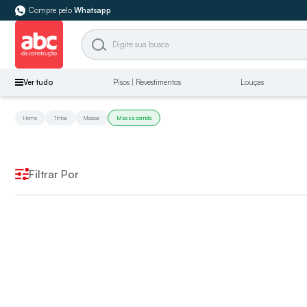
Compre pelo
Whatsapp
Ver tudo
Pisos | Revestimentos
Louças
Home
Tintas
Massas
Massa corrida
Filtrar Por