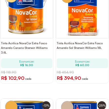
Tinta Acrílica NovaCor Extra Fosco
Tinta Acrílica NovaCor Extra Fosco
Amarelo Canario Sherwin Williams
Amarelo Sol Sherwin Williams 18L
3,6L
Economize:
Economize:
R$ 16,00
R$ 60,00
R$ 118,90
R$ 454,90
R$ 102,90
R$ 394,90
cada
cada
-13%
-25%