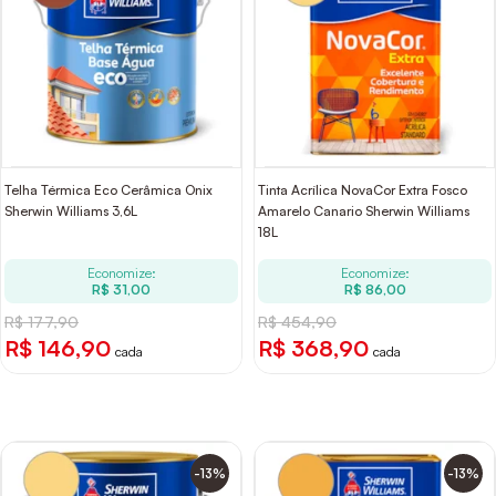
Telha Térmica Eco Cerâmica Onix
Tinta Acrílica NovaCor Extra Fosco
Sherwin Williams 3,6L
Amarelo Canario Sherwin Williams
18L
Economize:
Economize:
R$ 31,00
R$ 86,00
R$ 177,90
R$ 454,90
R$ 146,90
R$ 368,90
cada
cada
-13%
-13%