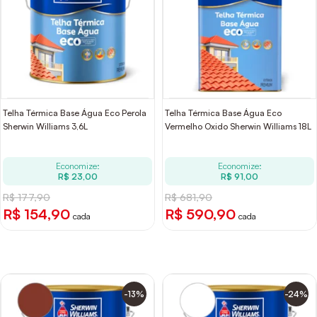
Telha Térmica Base Água Eco Perola
Telha Térmica Base Água Eco
Sherwin Williams 3,6L
Vermelho Oxido Sherwin Williams 18L
Economize:
Economize:
R$ 23,00
R$ 91,00
R$ 177,90
R$ 681,90
R$ 154,90
R$ 590,90
cada
cada
-13%
-24%