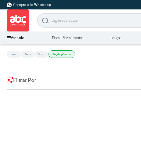
Compre pelo
Whatsapp
Ver tudo
Pisos | Revestimentos
Louças
Home
Tintas
Verniz
Tingidor p/ verniz
Filtrar Por