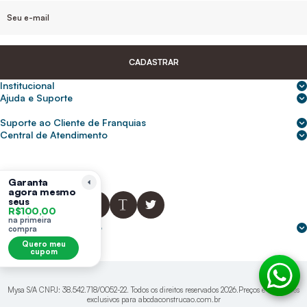
CADASTRAR
Institucional
Sobre nós
Ajuda e Suporte
Central de Ajuda
Nossas lojas
Suporte ao Cliente de Franquias
Frete e entrega
Para empresas
2ª Via de Boletos - Crédito ABC
Central de Atendimento
Trocas e devoluções
0800 200 0216
Seja um franqueado
Portal de solicitação do titular
Cupons de desconto
Trabalhe conosco
(31) 9 9105-5920
Siga-nos
Política de Privacidade
Garanta
agora mesmo
abcnasuacasa.atendimento@abcdaconstrucao.com.br
Privacidade e segurança
seus
R$100,00
Voz: Segunda a Sexta das 08:00 às 18:00
na primeira
Whatsapp: Segunda a Sexta das 08:00 às 18:00
Formas de pagamento
compra
Domingos e Feriados - sem expediente.
Quero meu
cupom
Mysa S/A CNPJ: 38.542.718/0052-22. Todos os direitos reservados 2026.Preços e condições
exclusivos para abcdaconstrucao.com.br