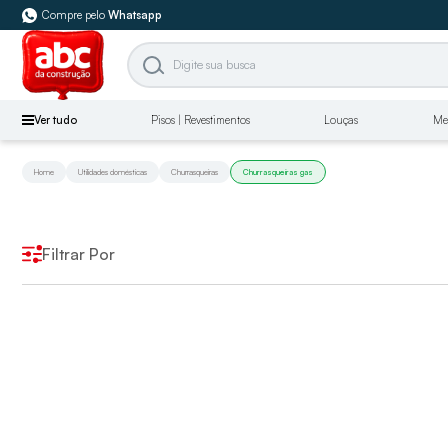
Compre pelo
Whatsapp
Ver tudo
Pisos | Revestimentos
Louças
Me
Home
Utilidades domésticas
Churrasqueiras
Churrasqueiras gas
Filtrar Por