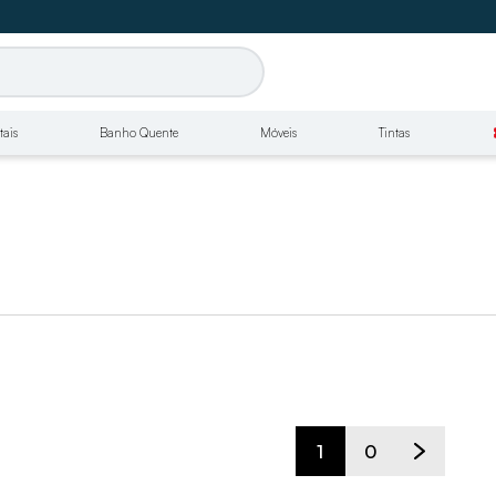
tais
Banho Quente
Móveis
Tintas
conf
1
0