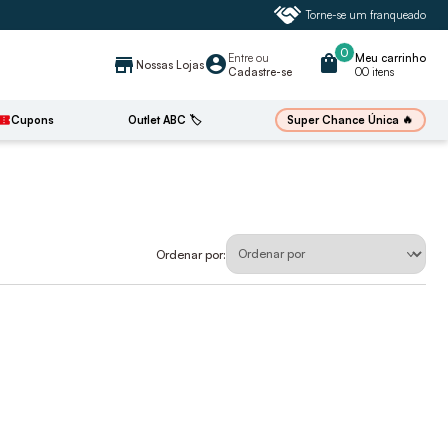
Torne-se um franqueado
0
Entre
ou
shopping_bag
Meu carrinho
account_circle
store
Nossas Lojas
Cadastre-se
00 itens
🔥
Super Chance Única
irmation_number
Cupons
Outlet ABC 🏷️
Ordenar por: