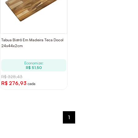
Tabua Bistrô Em Madeira Teca Docol
24x44x2cm
Economize:
R$ 51,50
R$ 328,43
R$ 276,93
cada
1