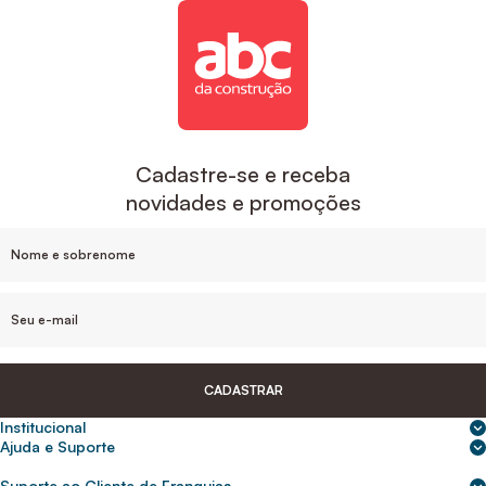
Cadastre-se e receba
novidades e promoções
CADASTRAR
Institucional
Sobre nós
Ajuda e Suporte
Central de Ajuda
Nossas lojas
Suporte ao Cliente de Franquias